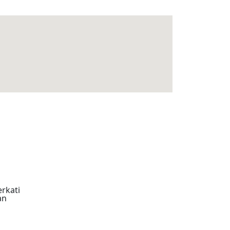
rkati
an