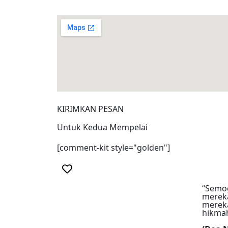
KIRIMKAN PESAN
Untuk Kedua Mempelai
[comment-kit style="golden"]
“Semog
mereka
mereka
hikmah