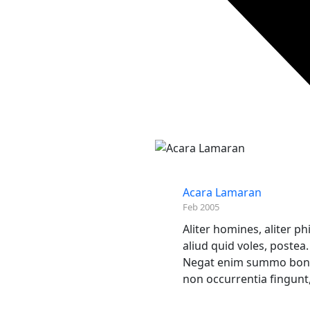
Acara Lamaran
Feb 2005
Aliter homines, aliter p
aliud quid voles, postea.
Negat enim summo bono
non occurrentia fingunt