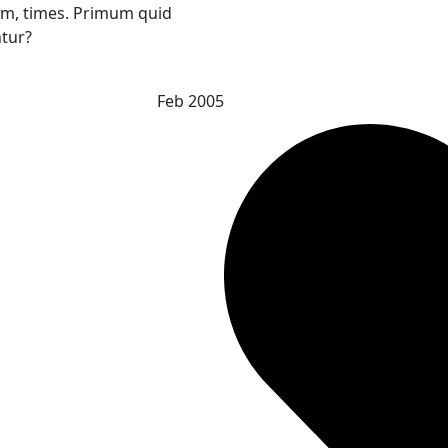
am, times. Primum quid
ntur?
Feb 2005