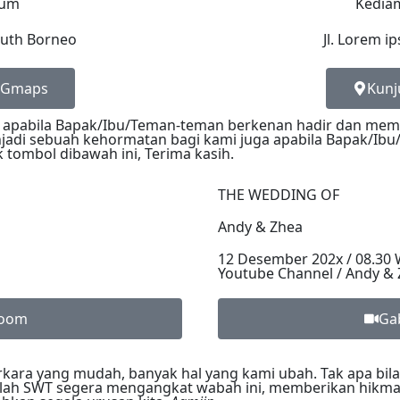
sum
Kedia
South Borneo
Jl. Lorem i
a Gmaps
Kunj
i apabila Bapak/Ibu/Teman-teman berkenan hadir dan memb
njadi sebuah kehormatan bagi kami juga apabila Bapak/Ibu/S
k tombol dibawah ini, Terima kasih.
THE WEDDING OF
Andy & Zhea
12 Desember 202x / 08.30 
Youtube Channel / Andy &
Zoom
Ga
kara yang mudah, banyak hal yang kami ubah. Tak apa bila
lah SWT segera mengangkat wabah ini, memberikan hikmah 