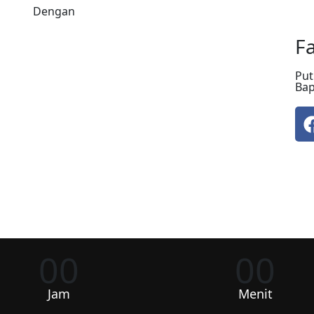
Dengan
Fa
Put
Bap
00
00
Jam
Menit