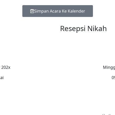
Simpan Acara Ke Kalender
Resepsi Nikah
 202x
Mingg
ai
0