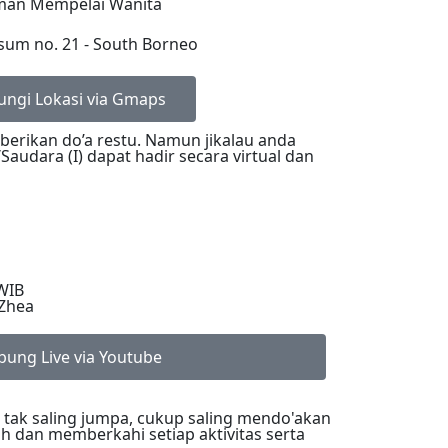
man Mempelai Wanita
psum no. 21 - South Borneo
ungi Lokasi via Gmaps
erikan do’a restu. Namun jikalau anda
audara (I) dapat hadir secara virtual dan
WIB
 Zhea
bung Live via Youtube
 tak saling jumpa, cukup saling mendo'akan
dan memberkahi setiap aktivitas serta