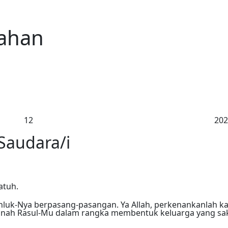
ahan
12
202
Saudara/i
atuh.
hluk-Nya berpasang-pasangan. Ya Allah, perkenankanlah k
Sunnah Rasul-Mu dalam rangka membentuk keluarga yang s