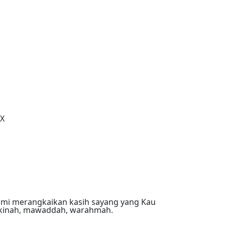
X
ami merangkaikan kasih sayang yang Kau
akinah, mawaddah, warahmah.