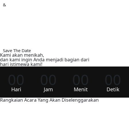
&
Save The Date
Kami akan menikah,
dan kami ingin Anda menjadi bagian dari
hari istimewa kami!
00
00
00
00
Hari
Jam
Menit
Detik
Rangkaian Acara Yang Akan Diselenggarakan